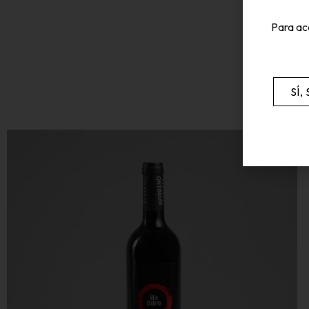
Para ac
SÍ,