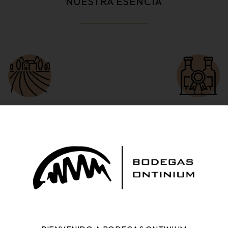
NUESTRA ESENCIA
TIERRA
CALIDAD
ivares que reflejan la esencia
Vinos y aceites con sello D.O
del Mediterráneo.
carácter propio.