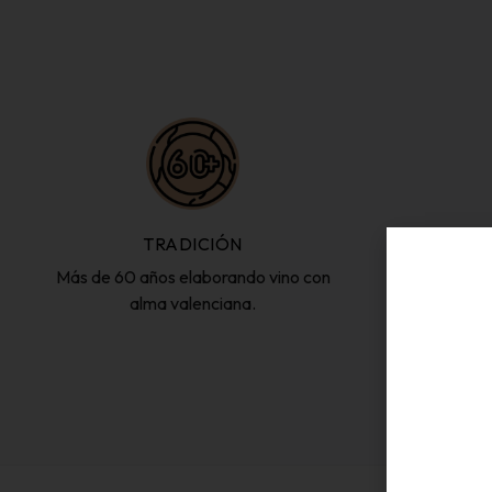
TRADICIÓN
Más de 60 años elaborando vino con
Viñedos y ol
alma valenciana.