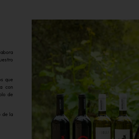
labora
uestro
os que
ra con
olo de
 de la