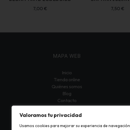
7,00
€
7,50
€
MAPA WEB
Inicio
Tienda online
Quiénes somos
Blog
Contacto
Mi cuenta
Valoramos tu privacidad
Usamos cookies para mejorar su experiencia de navegación