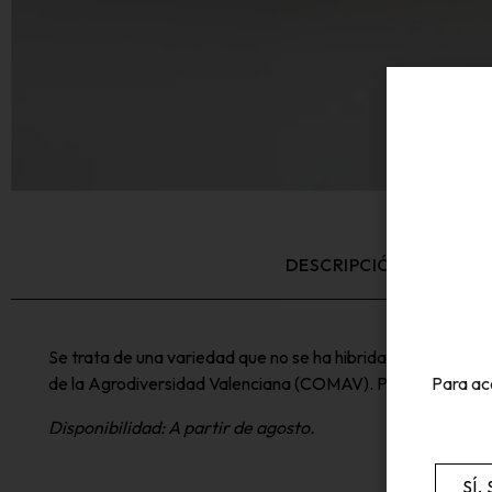
DESCRIPCIÓN
Se trata de una variedad que no se ha hibridado nunca con 
de la Agrodiversidad Valenciana (COMAV). Por eso, el Mel
Para ac
Disponibilidad: A partir de agosto.
SÍ,