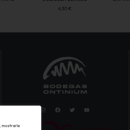
4,30
€
, mostrarle