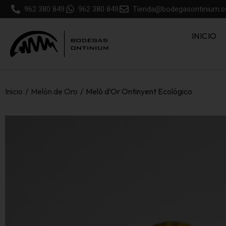
962 380 849
962 380 849
Tienda@bodegasontinium.
INICIO
Inicio
/
Melón de Oro
/
Melò d’Or Ontinyent Ecológico