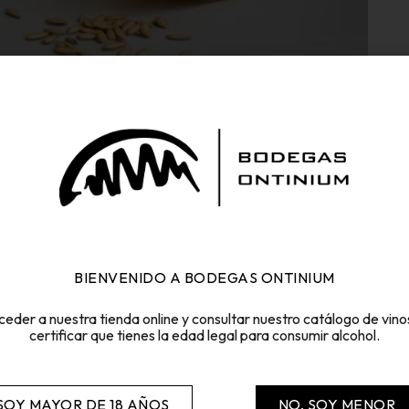
IN
BIENVENIDO A BODEGAS ONTINIUM
otras. Ha mantenido su pureza, según han avalado estudios científ
ò d’Or Ontinyent Ecológico es genéticamente una variedad única 
ceder a nuestra tienda online y consultar nuestro catálogo de vino
certificar que tienes la edad legal para consumir alcohol.
 SOY MAYOR DE 18 AÑOS
NO, SOY MENOR